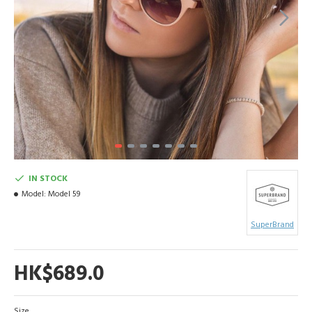
IN STOCK
Model:
Model 59
SuperBrand
HK$689.0
Size