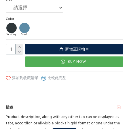
Color
Dark Gray
Steel
新增至購物車
BUY NOW
添加到收藏清單
比較此商品
描述
Product description, along with any other tab can be displayed as
tabs, accordion or all-visible blocks in grid format or one under the