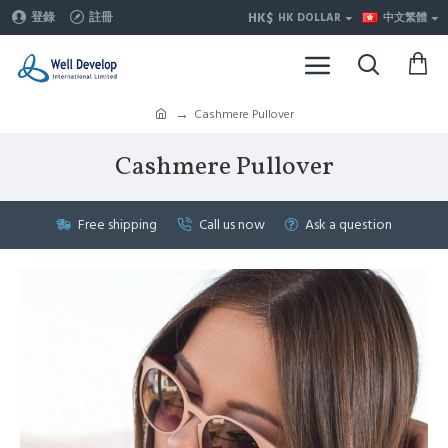
HK$
登錄
註冊
HK DOLLAR
中文繁體
Cashmere Pullover
Cashmere Pullover
Free shipping
Call us now
Ask a question