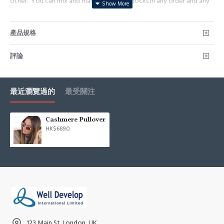
other. You can mix and match tabs and blocks in any order and any
position. Each tab can also be set up as a link and point to other
pages or open popup modules. Optional "Show More" collapsible
產品規格
block content is also available as an option for large and tall
descriptions or custom content.
評論
最近瀏覽過的
最受關注
Cashmere Pullover
HK$689.0
123 Main St. London, UK